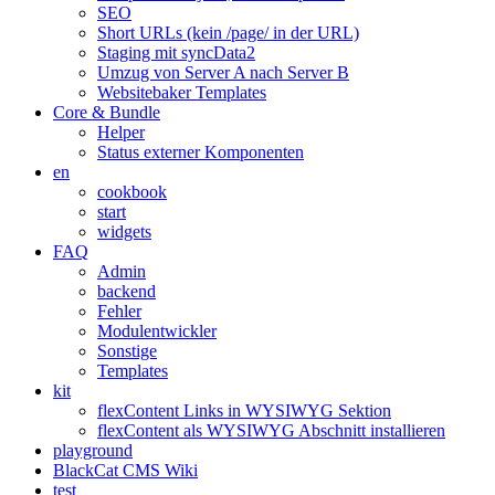
SEO
Short URLs (kein /page/ in der URL)
Staging mit syncData2
Umzug von Server A nach Server B
Websitebaker Templates
Core & Bundle
Helper
Status externer Komponenten
en
cookbook
start
widgets
FAQ
Admin
backend
Fehler
Modulentwickler
Sonstige
Templates
kit
flexContent Links in WYSIWYG Sektion
flexContent als WYSIWYG Abschnitt installieren
playground
BlackCat CMS Wiki
test