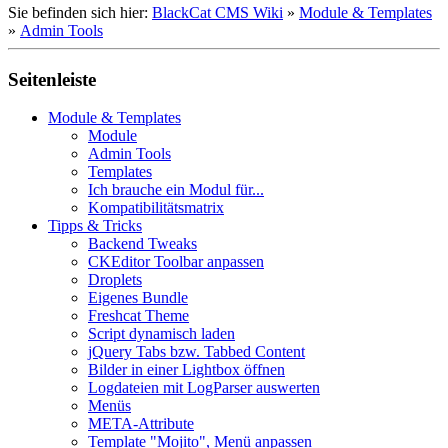
Sie befinden sich hier:
BlackCat CMS Wiki
»
Module & Templates
»
Admin Tools
Seitenleiste
Module & Templates
Module
Admin Tools
Templates
Ich brauche ein Modul für...
Kompatibilitätsmatrix
Tipps & Tricks
Backend Tweaks
CKEditor Toolbar anpassen
Droplets
Eigenes Bundle
Freshcat Theme
Script dynamisch laden
jQuery Tabs bzw. Tabbed Content
Bilder in einer Lightbox öffnen
Logdateien mit LogParser auswerten
Menüs
META-Attribute
Template "Mojito", Menü anpassen