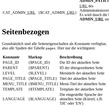
ADMIN_PATH
un
URL
des
Administrationsver
CAT_ADMIN_
URL
{$CAT_ADMIN_
URL
}
Es wird dauch die
ADMIN_
URL
unt
Seitenbezogen
Grundsätzlich sind alle Seiteneigenschaften als Konstante verfügbar,
also alle Spalten der Tabelle
. Hier nur die wichtigsten:
pages
Konstante
Markup
Beschreibung
PAGE_ID
{$PAGE_ID}
Die ID der aktuellen Seite
PARENT
{$PARENT}
ID der übergeordneten Seite
LEVEL
{$LEVEL}
Menütiefe der aktuellen Seite
PAGE_TITLE
{$PAGE_TITLE}
Titel der aktuellen Seite
MENU_TITLE
{$MENU_TITLE}
Menü-Titel der aktuellen Seite
TEMPLATE
{$TEMPLATE}
Template der aktuellen Seite
Die eingestellte Sprache der
LANGUAGE
{$LANGUAGE}
aktuellen Seite (Kürzel, z.B.
'DE' oder 'EN')