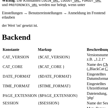
Wichtig
: Die Konstanten
,
,
LOGIN_
URL
LOGOUT_
URL
FORGOT_
URL
und
werden nur belegt, wenn unter
PREFERENCES_
URL
Einstellungen → Benutzereinstellungen → Anmeldung im Frontend
erlauben
der Wert 'on' gesetzt ist.
Backend
Konstante
Markup
Beschreibun
Versionsnumm
CAT_VERSION
{$CAT_VERSION}
z.B. „1.2.1“
Name des
C
CAT_CORE
{$CAT_CORE }
(„BlackCat
C
Eingestelltes
DATE_FORMAT
{$DATE_FORMAT}
Datumsforma
Eingestelltes
TIME_FORMAT
{$TIME_FORMAT}
Uhrzeitformat
Dateiendung, 
PAGE_EXTENSION
{$PAGE_EXTENSION}
'php'
SESSION
{$SESSION}
Name der Ses