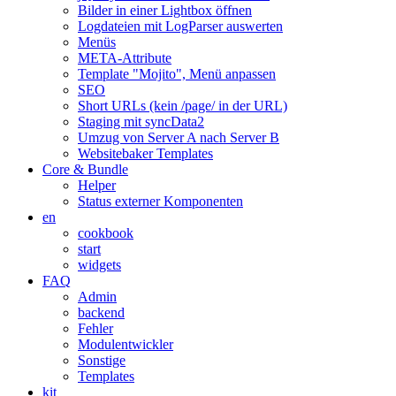
Bilder in einer Lightbox öffnen
Logdateien mit LogParser auswerten
Menüs
META-Attribute
Template "Mojito", Menü anpassen
SEO
Short URLs (kein /page/ in der URL)
Staging mit syncData2
Umzug von Server A nach Server B
Websitebaker Templates
Core & Bundle
Helper
Status externer Komponenten
en
cookbook
start
widgets
FAQ
Admin
backend
Fehler
Modulentwickler
Sonstige
Templates
kit