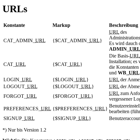
URLs
Konstante
Markup
Beschreibung
URL
des
Administrations
CAT_ADMIN_
URL
{$CAT_ADMIN_
URL
}
Es wird dauch 
ADMIN_
UR
Die Basis-
URL
Installation; e
CAT_
URL
{$CAT_
URL
}
die Konstanten
und
WB_
URL
LOGIN_
URL
{$LOGIN_
URL
}
URL
der Anmel
LOGOUT_
URL
{$LOGOUT_
URL
}
URL
der Abme
URL
zum Anfo
FORGOT_
URL
{$FORGOT_
URL
}
vergessener Lo
Benutzereinste
PREFERENCES_
URL
{$PREFERENCES_
URL
}
bearbeiten (füh
SIGNUP_
URL
{$SIGNUP_
URL
}
Benutzeraccoun
*) Nur bis Version 1.2