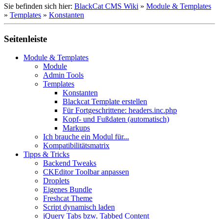
Sie befinden sich hier:
BlackCat CMS Wiki
»
Module & Templates
»
Templates
»
Konstanten
Seitenleiste
Module & Templates
Module
Admin Tools
Templates
Konstanten
Blackcat Template erstellen
Für Fortgeschrittene: headers.inc.php
Kopf- und Fußdaten (automatisch)
Markups
Ich brauche ein Modul für...
Kompatibilitätsmatrix
Tipps & Tricks
Backend Tweaks
CKEditor Toolbar anpassen
Droplets
Eigenes Bundle
Freshcat Theme
Script dynamisch laden
jQuery Tabs bzw. Tabbed Content