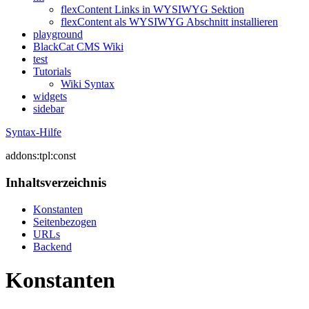
flexContent Links in WYSIWYG Sektion
flexContent als WYSIWYG Abschnitt installieren
playground
BlackCat CMS Wiki
test
Tutorials
Wiki Syntax
widgets
sidebar
Syntax-Hilfe
addons:tpl:const
Inhaltsverzeichnis
Konstanten
Seitenbezogen
URLs
Backend
Konstanten