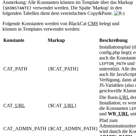
Anmerkung: Alle Konstanten können im Template über das Markup
verwendet werden. Die Spalte 'Markup' in den
{$KONSTANTE}
folgenden Tabellen dient dem vereinfachten Copy&Paste.
Folgende Konstanten werden von BlackCat
CMS
belegt und
können in Templates verwendet werden:
Konstante
Markup
Beschreibung
Installationspfad (
config.php liegt); 
auch die Konstant
und
LEPTON_PATH
CAT_PATH
{$CAT_PATH}
unterstützt. Alle dr
auch für JavaScript
Verfügung, dann al
JS-Variablen (also
geschweifte Klamm
Die Basis-
URL
de
Installation; es we
CAT_
URL
{$CAT_
URL
}
die Konstanten
LE
und
WB_
URL
unt
Pfad zum
Administrationsber
CAT_ADMIN_PATH
{$CAT_ADMIN_PATH}
wird dauch die Ko