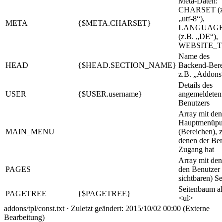
Meta-Daten:
CHARSET (z
„utf-8“),
META
{$META.CHARSET}
LANGUAG
(z.B. „DE“),
WEBSITE_T
Name des
HEAD
{$HEAD.SECTION_NAME}
Backend-Bere
z.B. „Addons
Details des
USER
{$USER.username}
angemeldeten
Benutzers
Array mit den
Hauptmenüpu
MAIN_MENU
(Bereichen), 
denen der Be
Zugang hat
Array mit den
PAGES
den Benutzer
sichtbaren) Se
Seitenbaum a
PAGETREE
{$PAGETREE}
<ul>
addons/tpl/const.txt
· Zuletzt geändert: 2015/10/02 00:00 (Externe
Bearbeitung)