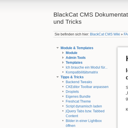
BlackCat CMS Dokumentatio
und Tricks
Sie befinden sich hier:
BlackCat CMS Wiki
»
F
Module & Templates
Module
Admin Tools
Templates
Ich brauche ein Modul für...
Kompatibilitätsmatrix
Tipps & Tricks
Backend Tweaks
CKEditor Toolbar anpassen
S
Droplets
„
Eigenes Bundle
g
Freshcat Theme
Script dynamisch laden
K
jQuery Tabs bzw. Tabbed
Content
Bilder in einer Lightbox
öffnen