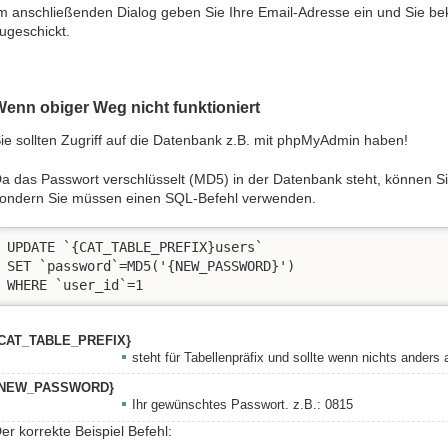
m anschließenden Dialog geben Sie Ihre Email-Adresse ein und Sie 
ugeschickt.
enn obiger Weg nicht funktioniert
ie sollten Zugriff auf die Datenbank z.B. mit phpMyAdmin haben!
a das Passwort verschlüsselt (MD5) in der Datenbank steht, können Si
ondern Sie müssen einen SQL-Befehl verwenden.
UPDATE `{CAT_TABLE_PREFIX}users` 

SET `password`=MD5('{NEW_PASSWORD}') 

WHERE `user_id`=1
CAT_TABLE_PREFIX}
steht für Tabellenpräfix und sollte wenn nichts ander
{NEW_PASSWORD}
Ihr gewünschtes Passwort. z.B.: 0815
er korrekte Beispiel Befehl: