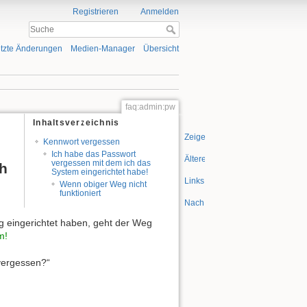
Registrieren
Anmelden
tzte Änderungen
Medien-Manager
Übersicht
faq:admin:pw
Inhaltsverzeichnis
Zeige Quelltext
Kennwort vergessen
Ich habe das Passwort
Ältere Versionen
vergessen mit dem ich das
ch
System eingerichtet habe!
Links hierher
Wenn obiger Weg nicht
funktioniert
Nach oben
ig eingerichtet haben, geht der Weg
m!
 vergessen?“