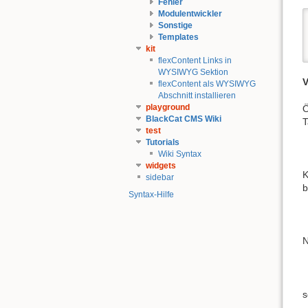
Fehler
Modulentwickler
Sonstige
Templates
kit
flexContent Links in
WYSIWYG Sektion
V
flexContent als WYSIWYG
Abschnitt installieren
playground
Ö
BlackCat CMS Wiki
T
test
Tutorials
Wiki Syntax
widgets
K
sidebar
b
Syntax-Hilfe
N
s