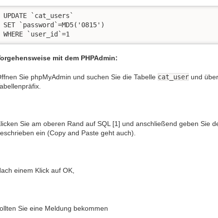
UPDATE `cat_users` 

SET `password`=MD5('0815') 

orgehensweise mit dem PHPAdmin:
ffnen Sie phpMyAdmin und suchen Sie die Tabelle
cat_user
und über
abellenpräfix.
licken Sie am oberen Rand auf SQL [1] und anschließend geben Sie d
eschrieben ein (Copy and Paste geht auch).
ach einem Klick auf OK,
ollten Sie eine Meldung bekommen