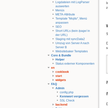
Logdateien mit LogParser
I
auswerten
z
Menüs
META-Attribute
Template "Mojito", Menü
anpassen
W
SEO
Short URLs (kein /page/ in
S
der URL)
Staging mit syncData2
D
Umzug von Server A nach
Server B
s
Websitebaker Templates
Core & Bundle
Helper
Status externer Komponenten
en
cookbook
start
widgets
{
FAQ
Admin
config.php
Kennwort vergessen
SSL Check
D
backend