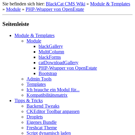
Sie befinden sich hier:
BlackCat CMS Wiki
»
Module & Templates
»
Module
»
PHP-Wrapper von OpenEstate
Seitenleiste
Module & Templates
Module
blackGallery
MultiColumn
blackForms
catDownloadGallery
PHP-Wrapper von OpenEstate
Bootstrap
Admin Tools
Templates
Ich brauche ein Modul für...
Kompatibilitätsmatrix
Tipps & Tricks
Backend Tweaks
CKEditor Toolbar anpassen
Droplets
Eigenes Bundle
Freshcat Theme
Script dynamisch laden