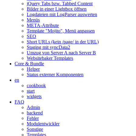
jQuery Tabs bzw. Tabbed Content
Bilder in einer Lightbox öffnen
Logdateien mit LogParser auswerten
Menüs
META-Attribute
Template "Mojito", Menü anpassen
SEO
Short URLs (kein /page/ in der URL)
Staging mit syncData2
Umzug von Server A nach Server B
Websitebaker Templates
Core & Bundle
Helper
Status externer Komponenten
en
cookbook
start
widgets
FAQ
Admin
backend
Fehler
Modulentwickler
Sonstige
Templates