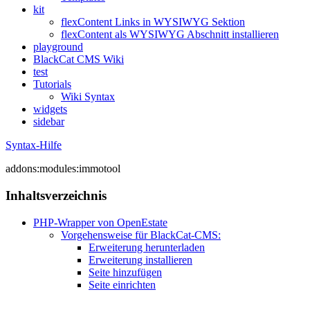
kit
flexContent Links in WYSIWYG Sektion
flexContent als WYSIWYG Abschnitt installieren
playground
BlackCat CMS Wiki
test
Tutorials
Wiki Syntax
widgets
sidebar
Syntax-Hilfe
addons:modules:immotool
Inhaltsverzeichnis
PHP-Wrapper von OpenEstate
Vorgehensweise für BlackCat-CMS:
Erweiterung herunterladen
Erweiterung installieren
Seite hinzufügen
Seite einrichten